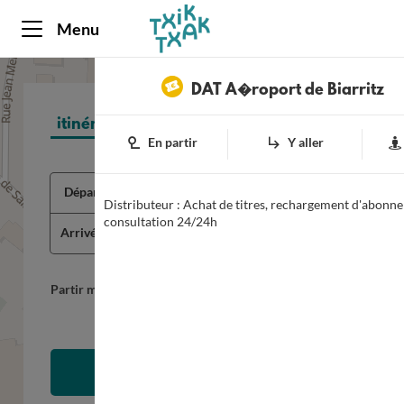
Panneau de gestion des cookies
Menu
DAT A�roport de Biarritz
itinéraire
horaires
infos trafic
ligne
En partir
Y aller
*
Champs obligatoires
Choisir
Départ
*
un
Distributeur : Achat de titres, rechargement d'abonn
itinéraire
consultation 24/24h
Arrivée
*
Options
Partir maintenant
RECHERCHER